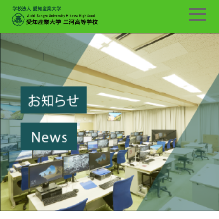
中学生の方へ
在校生・保護者の方へ
企業の方へ
卒業生(同窓会)の方へ
ホーム
サイトマップ
交通案内
単位制ページへ
学校案内
ごあいさつ
教育理念
設備紹介
交通案内
紹介ビデオ
学科紹介
普通科
電気科
情報処理科
通信制課程
スクールライフ
制服紹介
学校行事
運動部
文化部
部活動応援宣言
進学関連